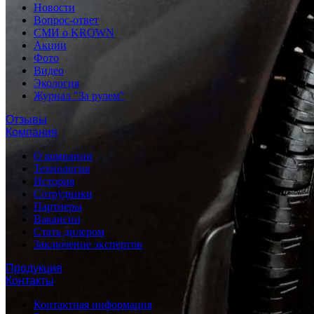
Новости
Вопрос-ответ
СМИ о KROWN
Акции
Фото
Видео
Экология
Журнал "За рулем"
Отзывы
Компания
О компании
Технология
История
Сотрудники
Партнеры
Вакансии
Стать дилером
Заключение экспертов
Продукция
Контакты
Контактная информация