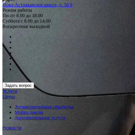
Ново-Астраханское шоссе, д. 56 б
Режим работы
Пн-пт 8.00 до 18.00
Суббота с 8.00 до 14.00
Воскресенье выходной
Задать вопрос
Услуги
Цены
Антикоррозийная обработка
Мойка днища
Дополнительные услуги
Новости