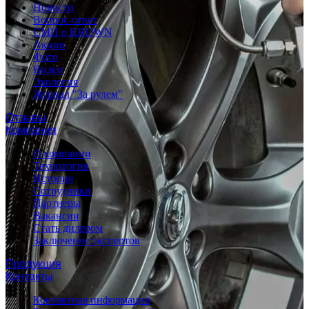
Новости
Вопрос-ответ
СМИ о KROWN
Акции
Фото
Видео
Экология
Журнал "За рулем"
Отзывы
Компания
О компании
Технология
История
Сотрудники
Партнеры
Вакансии
Стать дилером
Заключение экспертов
Продукция
Контакты
Контактная информация