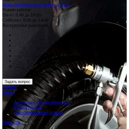
Ново-Астраханское шоссе, д. 56 б
Режим работы
Пн-пт 8.00 до 18.00
Суббота с 8.00 до 14.00
Воскресенье выходной
Задать вопрос
Услуги
Цены
Антикоррозийная обработка
Мойка днища
Дополнительные услуги
Новости