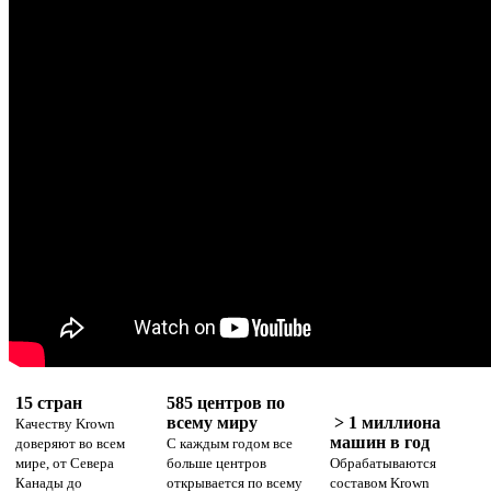
15 стран
585 центров по
всему миру
> 1 миллиона
Качеству Krown
машин в год
доверяют во всем
С каждым годом все
мире, от Севера
больше центров
Обрабатываются
Канады до
открывается по всему
составом Krown