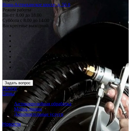
Ново-Астраханское шоссе, д. 56 б
Режим работы
Пн-пт 8.00 до 18.00
Суббота с 8.00 до 14.00
Воскресенье выходной
Задать вопрос
Услуги
Цены
Антикоррозийная обработка
Мойка днища
Дополнительные услуги
Новости