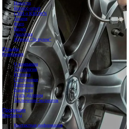
Новости
Вопрос-ответ
СМИ о KROWN
Акции
Фото
Видео
Экология
Журнал "За рулем"
Отзывы
Компания
О компании
Технология
История
Сотрудники
Партнеры
Вакансии
Стать дилером
Заключение экспертов
Продукция
Контакты
Контактная информация