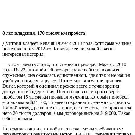
8 лет владения, 170 тысяч км пробега
Дмитрий владеет Renault Duster с 2013 года, хотя сама машина
по техпаспорту 2012-го. Кстати, с ее покупкой связана
интересная история.
— Стоит начать с того, что сперва я приобрел Mazda 3 2010
года. Из 22 автомобилей, которые у меня были, включая
служебные, она оказалась единственной, где я так и не нашел
удобную посадку за рулем. Потом мое внимание привлек
Duster, который я оценивал прежде всего с точки зрения
доступности содержания. Почти годовалый кроссовер с
пробегом 15 тысяч км продавал мужчина, который приобрел
его новым за $24 100, с целью сохранения денежных средств.
На мой взгляд, решение странное, если учесть, что просили за
него 20 тысяч долларов, а мы договорились на $19 000. Такая
себе экономия.
По комплектации автомобиль отвечал моим требованиям:
двухлитровый бензиновый мотор, 4-АКПП, передний привод