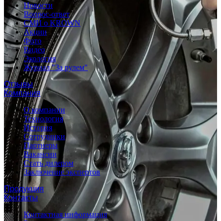
Новости
Вопрос-ответ
СМИ о KROWN
Акции
Фото
Видео
Экология
Журнал "За рулем"
Отзывы
Компания
О компании
Технология
История
Сотрудники
Партнеры
Вакансии
Стать дилером
Заключение экспертов
Продукция
Контакты
Контактная информация