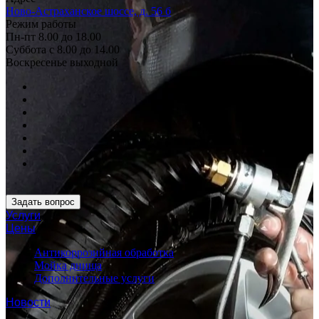
Ново-Астраханское шоссе, д. 56 б
Режим работы
Пн-пт 8.00 до 18.00
Суббота с 8.00 до 14.00
Воскресенье выходной
Задать вопрос
Услуги
Цены
Антикоррозийная обработка
Мойка днища
Дополнительные услуги
Новости