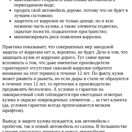
первозданном виде;
продать свой автомобиль дороже, потому что он будет в
лучшем состоянии;
защитить от коррозии не только днище, но и всю
нижнюю часть кузова, а также элементы подвески,
скрытые полости, подкапотное пространство;
минимизировать риск появления коррозии.
Практика показывает, что совершенных мер заводской
защиты от коррозии нет и, вероятно, не будет. Дело в том, что
защищать кузов от коррозии дорого. Тут самое время
вспомнить о том, что даже именитые производители
гарантируют отсутствие сквозной коррозии (обратите
внимание на этот термин) в течение 12 лет. По факту, кузов
может ржаветь и рыжеть, но если дыры в стали не образуются
в течение этих 12 лет, то претензии к производителю
предъявлять бесполезно. А условие о гарантии на
лакокрасочный слой соблюдается при ежегодных осмотрах
кузова и окраске поврежденных элементов… за счет клиента
(да, условия гарантии всегда прописываются мелким
шрифтом).
Вывод: в защите кузова нуждается, как автомобиль с
пробегом, так и новый автомобиль из салона. В большинстве
случаев заводского антикора в новых автомобилях