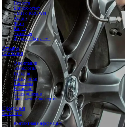
Новости
Вопрос-ответ
СМИ о KROWN
Акции
Фото
Видео
Экология
Журнал "За рулем"
Отзывы
Компания
О компании
Технология
История
Сотрудники
Партнеры
Вакансии
Стать дилером
Заключение экспертов
Продукция
Контакты
Контактная информация