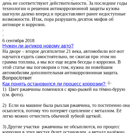
день не соответствуют действительности. За последние годы
технологии и решения антикоррозионной защиты кузова
шагнули далеко вперед и предоставляют ранее недоступные
возможности. Итак, пора разрушить десяток мифов об
антикоре и коррозии.
6 сентября 2018
Нужен ли антикор новому авто?
На дворе – второе десятилетие 21 века, автомобили вот-вот
научатся ездить самостоятельно, не сжигая при этом ни
грамма топлива, а мы все еще ведем беседы о коррозии. В
этой статье мы поговорим о том, нужна ли новейшим
автомобилям дополнительная антикоррозионная защита.
Вопрос/ответ
Как понять остановился ли процесс коррозии?
1) Цвет ржавчины поменялся с ярко-рыжей на тёмно-бурую
(см. фото).
2) Если на машине была рыхлая ржавчина, то постепенно она
осыплется, потому что потеряет сцепление с металлом. Её
легко можно отчистить обычной зубной щеткой.
3) Другие участки ржавчины не обсыплются, но процесс
коррозии в этих местах будет остановлен, а металл надёжно