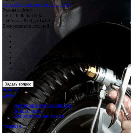
Ново-Астраханское шоссе, д. 56 б
Режим работы
Пн-пт 8.00 до 18.00
Суббота с 8.00 до 14.00
Воскресенье выходной
Задать вопрос
Услуги
Цены
Антикоррозийная обработка
Мойка днища
Дополнительные услуги
Новости