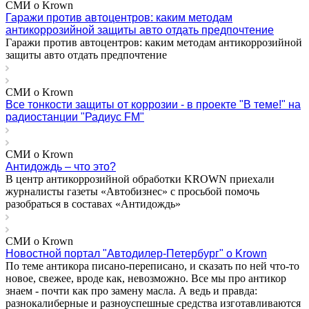
СМИ о Krown
Гаражи против автоцентров: каким методам
антикоррозийной защиты авто отдать предпочтение
Гаражи против автоцентров: каким методам антикоррозийной
защиты авто отдать предпочтение
СМИ о Krown
Все тонкости защиты от коррозии - в проекте "В теме!" на
радиостанции "Радиус FM"
СМИ о Krown
Антидождь – что это?
В центр антикоррозийной обработки KROWN приехали
журналисты газеты «Автобизнес» с просьбой помочь
разобраться в составах «Антидождь»
СМИ о Krown
Новостной портал "Автодилер-Петербург" о Krown
По теме антикора писано-переписано, и сказать по ней что-то
новое, свежее, вроде как, невозможно. Все мы про антикор
знаем - почти как про замену масла. А ведь и правда:
разнокалиберные и разноуспешные средства изготавливаются