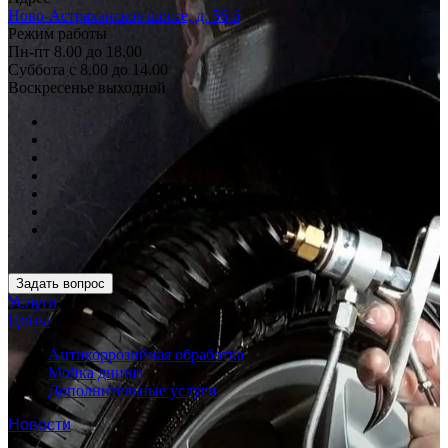
Ново-Астраханское шоссе, д. 56 б
Режим работы
Пн-пт 8.00 до 18.00
Суббота с 8.00 до 14.00
Воскресенье выходной
Задать вопрос
Услуги
Цены
Антикоррозийная обработка
Мойка днища
Дополнительные услуги
Новости