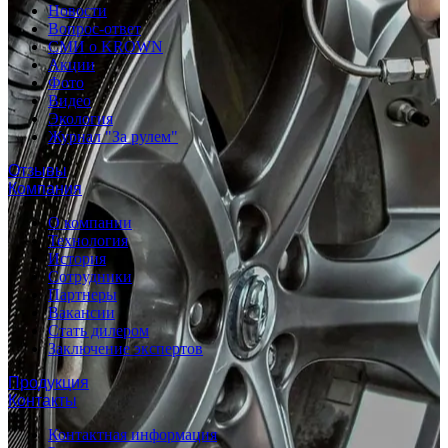
Новости
Вопрос-ответ
СМИ о KROWN
Акции
Фото
Видео
Экология
Журнал "За рулем"
Отзывы
Компания
О компании
Технология
История
Сотрудники
Партнеры
Вакансии
Стать дилером
Заключение экспертов
Продукция
Контакты
Контактная информация