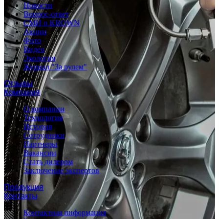
Новости
Вопрос-ответ
СМИ о KROWN
Акции
Фото
Видео
Экология
Журнал "За рулем"
Отзывы
Компания
О компании
Технология
История
Сотрудники
Партнеры
Вакансии
Стать дилером
Заключение экспертов
Продукция
Контакты
Контактная информация