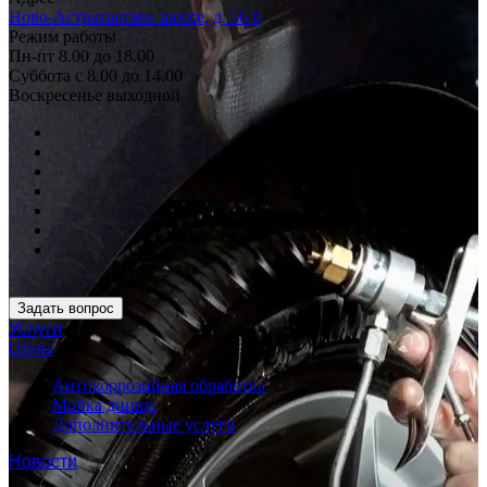
Ново-Астраханское шоссе, д. 56 б
Режим работы
Пн-пт 8.00 до 18.00
Суббота с 8.00 до 14.00
Воскресенье выходной
Задать вопрос
Услуги
Цены
Антикоррозийная обработка
Мойка днища
Дополнительные услуги
Новости