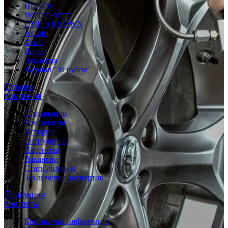
Новости
Вопрос-ответ
СМИ о KROWN
Акции
Фото
Видео
Экология
Журнал "За рулем"
Отзывы
Компания
О компании
Технология
История
Сотрудники
Партнеры
Вакансии
Стать дилером
Заключение экспертов
Продукция
Контакты
Контактная информация