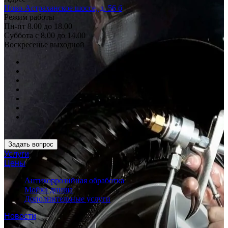
Ново-Астраханское шоссе, д. 56 б
Режим работы
Пн-пт 8.00 до 18.00
Суббота с 8.00 до 14.00
Воскресенье выходной
Задать вопрос
Услуги
Цены
Антикоррозийная обработка
Мойка днища
Дополнительные услуги
Новости