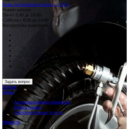
Ново-Астраханское шоссе, д. 56 б
Режим работы
Пн-пт 8.00 до 18.00
Суббота с 8.00 до 14.00
Воскресенье выходной
Задать вопрос
Услуги
Цены
Антикоррозийная обработка
Мойка днища
Дополнительные услуги
Новости