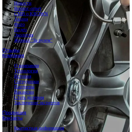
Новости
Вопрос-ответ
СМИ о KROWN
Акции
Фото
Видео
Экология
Журнал "За рулем"
Отзывы
Компания
О компании
Технология
История
Сотрудники
Партнеры
Вакансии
Стать дилером
Заключение экспертов
Продукция
Контакты
Контактная информация