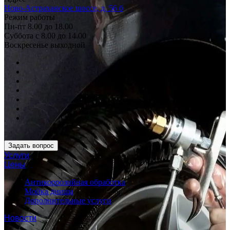
Ново-Астраханское шоссе, д. 56 б
Режим работы
Пн-пт 8.00 до 18.00
Суббота с 8.00 до 14.00
Воскресенье выходной
Задать вопрос
Услуги
Цены
Антикоррозийная обработка
Мойка днища
Дополнительные услуги
Новости