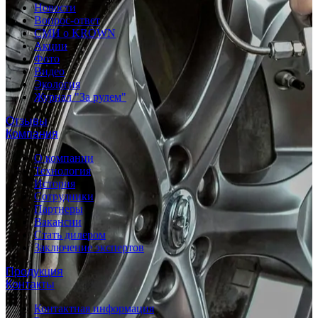
Новости
Вопрос-ответ
СМИ о KROWN
Акции
Фото
Видео
Экология
Журнал "За рулем"
Отзывы
Компания
О компании
Технология
История
Сотрудники
Партнеры
Вакансии
Стать дилером
Заключение экспертов
Продукция
Контакты
Контактная информация